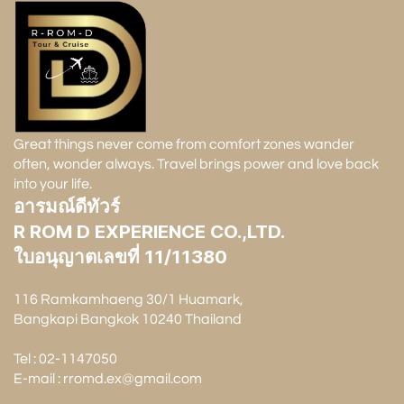
Great things never come from comfort zones wander
often, wonder always. Travel brings power and love back
into your life.
อารมณ์ดีทัวร์
R ROM D EXPERIENCE CO.,LTD.
ใบอนุญาตเลขที่ 11/11380
116 Ramkamhaeng 30/1 Huamark,
Bangkapi Bangkok 10240 Thailand
Tel : 02-1147050
E-mail : rromd.ex@gmail.com