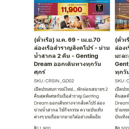
(ตั๋วเรือ) ม.ค. 69 - เม.ย.70
(ตั๋ว
ล่องเรือสำราญสิงคโปร์ - น่าน
ล่อง
น้ำสากล 2 คืน - Genting
มะละก
Dream ออกเดินทางทุกวัน
Gent
ศุกร์
ทุกวั
SKU : CRSIN_GD02
SKU :
เปิดประสบการณ์ใหม่…พักผ่อนสบายๆ 2
เปิดปร
คืนสุดพิเศษกับเรือสำราญ Genting
คืนสุด
Dream ออกเดินทางจากสิงคโปร์ ล่อง
Dream 
น่านน้ำสากล ใช้กิจกรรม ความบันเทิง
ข้ามทะ
ต่างๆ บนเรือมากมายได้อย่างเต็มอิ่ม
บันเทิ
฿11,900
฿8,50