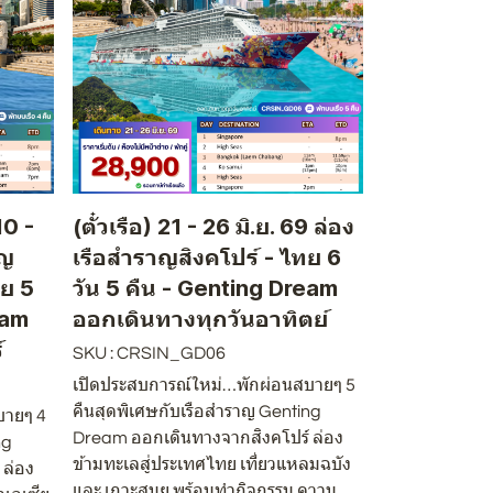
10 -
(ตั๋วเรือ) 21 - 26 มิ.ย. 69 ล่อง
าญ
เรือสำราญสิงคโปร์ - ไทย 6
ีย 5
วัน 5 คืน - Genting Dream
eam
ออกเดินทางทุกวันอาทิตย์
์
SKU : CRSIN_GD06
เปิดประสบการณ์ใหม่…พักผ่อนสบายๆ 5
คืนสุดพิเศษกับเรือสำราญ Genting
บายๆ 4
Dream ออกเดินทางจากสิงคโปร์ ล่อง
ng
ข้ามทะเลสู่ประเทศไทย เที่ยวแหลมฉบัง
ล่อง
และ เกาะสมุย พร้อมทำกิจกรรม ความ