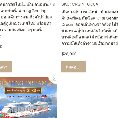
SKU : CRSIN_GD04
ะสบการณ์ใหม่…พักผ่อนสบายๆ 3
พิเศษกับเรือสำราญ Genting
เปิดประสบการณ์ใหม่…พักผ่อนส
ออกเดินทางจากสิงคโปร์ ล่อง
คืนสุดพิเศษกับเรือสำราญ Genti
เลสู่ภูเก็ตประเทศไทย พร้อมทำ
Dream ออกเดินทางจากสิงคโปร์ 
 ความบันเทิงต่างๆ บนเรือ
ข้ามทะเลสู่ประเทศอินโดนีเซีย เที
ย
บาหลีเหนือ และ ใต้ พร้อมทำกิจก
ความบันเทิงต่างๆ บนเรือมากมาย
00
฿28,900
่อเรา
ติดต่อเรา