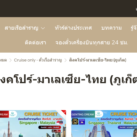
สายเรือสำราญ
ทัวร์ต่างประเทศ
บทความ
รู้
ติดต่อเรา
จองตั๋วเครื่องบินทุกสาย 24 ชม.
งหมด
Cruise only - ตั๋วเรือสำราญ
สิงคโปร์-มาเลเซีย-ไทย (ภูเก็ต)
ิงคโปร์-มาเลเซีย-ไทย (ภูเก็