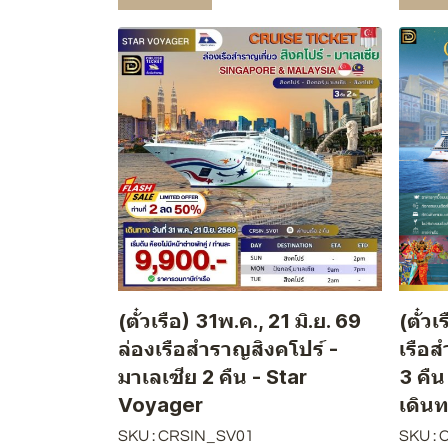
(ตั๋วเรือ) 31พ.ค., 21 มิ.ย. 69
(ตั๋ว
ล่องเรือสำราญสิงคโปร์ -
เรือส
มาเลเซีย 2 คืน - Star
3 คื
Voyager
เดิน
SKU : CRSIN_SV01
SKU :