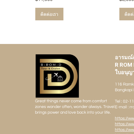
ติดต่อเรา
ติดต
อารมณ์ดี
R ROM 
ใบอนุญา
116 Ramk
Bangkapi 
Great things never come from comfort
Tel : 02-
zones wander often, wonder always. Travel
E-mail : 
brings power and love back into your life.
https://w
https://w
https://w