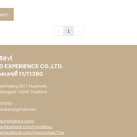
่อเรา
1
ทัวร์
D EXPERIENCE CO.,LTD.
ตเลขที่ 11/11380
amhaeng 30/1 Huamark,
Bangkok 10240 Thailand
1147050
rromd.ex@gmail.com
ww.rromdtour.com/
ww.facebook.com/rromdtour
ww.facebook.com/msccruises.Thai