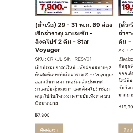
(ตั๋วเรือ) 29 - 31 พ.ค. 69 ล่อง
(ตั๋ว
เรือสำราญ มาเลเซีย -
สำรา
สิงคโปร์ 2 คืน - Star
คืน 
Voyager
SKU :
SKU : CRKUL-SIN_RESV01
เปิดปร
คืนสุด
เปิดประสบการณ์ใหม่…พักผ่อนสบายๆ 2
ออกเดิ
คืนสุดพิเศษกับเรือสำราญ Star Voyager
โฮจิมิ
ออกเดินทางจากพอร์ตคลัง ประเทศ
กับกิจก
มาเลเซีย สู่มะละกา และ สิงคโปร์ พร้อม
มากมา
สนุกไปกับกิจกรรม ความบันเทิงต่าง บน
เรือมากมาย
฿19,9
฿7,900
ติดต่อเรา
ติดต