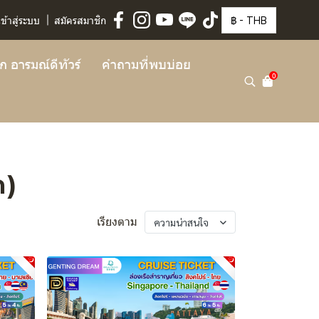
฿
-
THB
เข้าสู่ระบบ
สมัครสมาชิก
จัก อารมณ์ดีทัวร์
คำถามที่พบบ่อย
0
ต)
ความน่าสนใจ
เรียงตาม