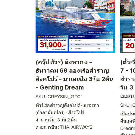
(กรุ๊ปทัวร์) สิงหาคม -
(ตั๋วเ
ธันวาคม 69 ล่องเรือสำราญ
7 - 1
สิงคโปร์ - มาเลเซีย 3วัน 2คืน
สำรา
- Genting Dream
วัน 3
ออกเ
SKU : CRFYSIN_GD01
SKU :
ทัวร์เรือสำราญสิงคโปร์ - มะละกา
(กัวลาลัมเปอร์) - สิงค์โปร์
เปิดปร
จำนวนวัน : 3 วัน 2 คืน
คืนสุด
สายการบิน : THAI AIRWAYS
Dream 