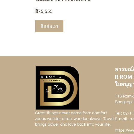
฿75,555
ติดต่อเรา
อารมณ์ดี
R ROM 
ใบอนุญา
116 Ramk
Bangkapi 
Great things never come from comfort
Tel : 02-
zones wander often, wonder always. Travel
E-mail : 
brings power and love back into your life.
https://w