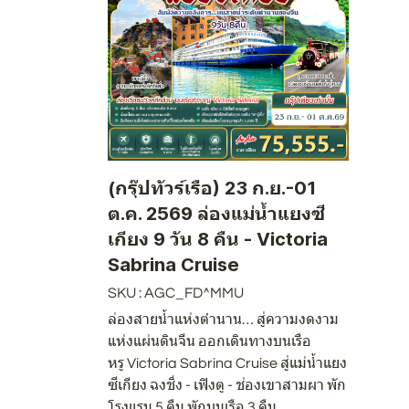
(กรุ๊ปทัวร์เรือ) 23 ก.ย.-01
ต.ค. 2569 ล่องแม่น้ำแยงซี
เกียง 9 วัน 8 คืน - Victoria
Sabrina Cruise
SKU : AGC_FD^MMU
ล่องสายน้ำแห่งตำนาน… สู่ความงดงาม
แห่งแผ่นดินจีน ออกเดินทางบนเรือ
หรู Victoria Sabrina Cruise สู่แม่น้ำแยง
ซีเกียง ฉงชิ่ง - เฟิงตู - ช่องเขาสามผา พัก
โรงแรม 5 คืน พักบนเรือ 3 คืน