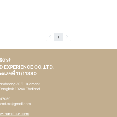
1
ทัวร์
D EXPERIENCE CO.,LTD.
ตเลขที่ 11/11380
amhaeng 30/1 Huamark,
Bangkok 10240 Thailand
1147050
rromd.ex@gmail.com
ww.rromdtour.com/