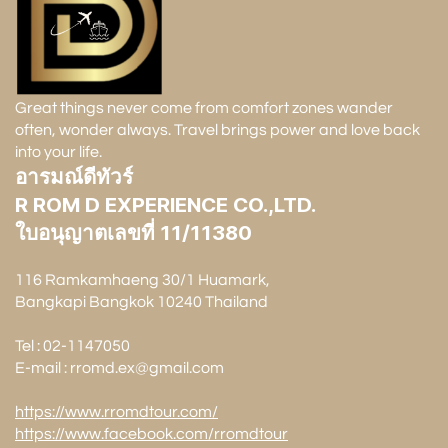
Great things never come from comfort zones wander
often, wonder always. Travel brings power and love back
into your life.
อารมณ์ดีทัวร์
R ROM D EXPERIENCE CO.,LTD.
ใบอนุญาตเลขที่ 11/11380
116 Ramkamhaeng 30/1 Huamark,
Bangkapi Bangkok 10240 Thailand
Tel : 02-1147050
E-mail : rromd.ex@gmail.com
https://www.rromdtour.com/
https://www.facebook.com/rromdtour