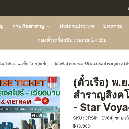
าญ
สายเรือสำราญ
ทัวร์ต่างประเทศ
บทความ
จองตั๋วเครื่องบินทุกสาย 24 ชม.
ิงคโปร์-มาเลเซีย-ไทย (ภูเก็ต)
(ตั๋วเรือ) พ.ย.-ธ.ค.68 ล่องเรือสำราญสิงคโป
(ตั๋วเรือ) พ.
สำราญสิงคโป
- Star Voy
SKU : CRSIN_SV04
ขายแล้ว
฿19,900