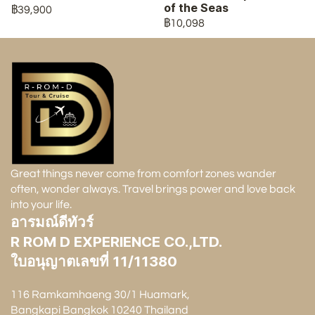
of the Seas
฿39,900
฿10,098
Great things never come from comfort zones wander
often, wonder always. Travel brings power and love back
into your life.
อารมณ์ดีทัวร์
R ROM D EXPERIENCE CO.,LTD.
ใบอนุญาตเลขที่ 11/11380
116 Ramkamhaeng 30/1 Huamark,
Bangkapi Bangkok 10240 Thailand