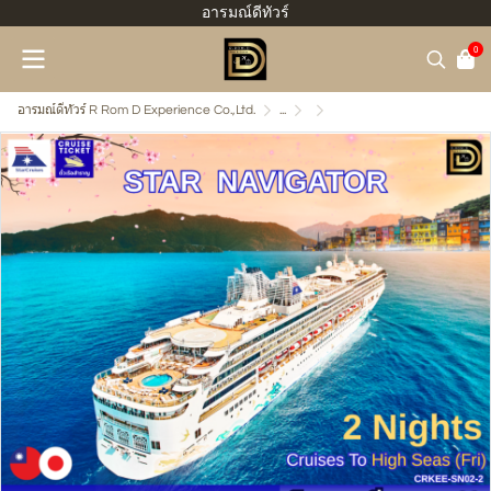
อารมณ์ดีทัวร์
0
อารมณ์ดีทัวร์ R Rom D Experience Co.,Ltd.
...
ไต้หวัน-ญี่ปุ่น-จีน-เกาหลี
(ตั๋วเรือ) มี.ค.-ธ.ค. 69 ล่อง