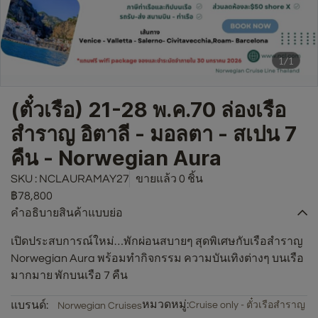
1/1
(ตั๋วเรือ) 21-28 พ.ค.70 ล่องเรือ
สำราญ อิตาลี - มอลตา - สเปน 7
คืน - Norwegian Aura
SKU : NCLAURAMAY27
ขายแล้ว 0 ชิ้น
฿78,800
คำอธิบายสินค้าแบบย่อ
เปิดประสบการณ์ใหม่…พักผ่อนสบายๆ สุดพิเศษกับเรือสำราญ
Norwegian Aura พร้อมทำกิจกรรม ความบันเทิงต่างๆ บนเรือ
มากมาย พักบนเรือ 7 คืน
หมวดหมู่:
แบรนด์:
Cruise only - ตั๋วเรือสำราญ
Norwegian Cruises