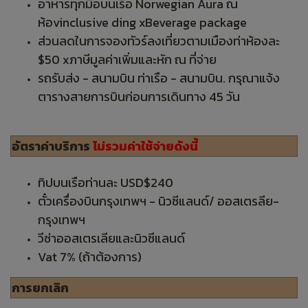
อาหารทุกมือบนเรือ Norwegian Aura ณ
ห้อvinclusive ding xBeverage package
ส่วนลดในการจองทัวร์ลงเที่ยวตามเมืองท่าห้องละ
$50 xภาษีมูลค่าเพิ่มและหัก ณ ที่จ่าย
รถรับส่ง - สนามบิน ท่าเรือ - สนามบิน. กรุณาแจ้ง
ตารางสายการบินก่อนการเดินทาง 45 วัน
อัตราค่าบริการ
ไม่รวมค่าใช้จ่ายดังนี้
ทิปบนเรือท่านละ USD$240
ตั๋วเครื่องบินกรุงเทพฯ - นิวซีแลนด์/ ออสเตรลีย-
กรุงเทพฯ
วีซ่าออสเตรเลียและนิวซีแลนด์
Vat 7% (ถ้าต้องการ)
การยกเลิก