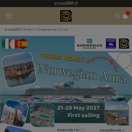
อารมณ์ดีทัวร์
0
อารมณ์ดีทัวร์ R Rom D Experience Co.,Ltd.
...
Cruise only - ตั๋วเรือสำราญ
(ตั๋วเรือ) 21-28 พ.ค.70 ล่องเ