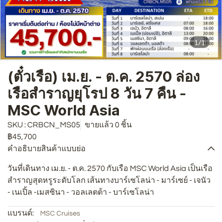
1/1
(ตั๋วเรือ) เม.ย. - ต.ค. 2570 ล่อง
เรือสำราญยุโรป 8 วัน 7 คืน -
MSC World Asia
SKU : CRBCN_MS05
ขายแล้ว 0 ชิ้น
฿45,700
คำอธิบายสินค้าแบบย่อ
วันที่เดินทาง เม.ย. - ต.ค. 2570 กับเรือ MSC World Asia เป็นเรือ
สำราญสุดหรูระดับโลก เส้นทางบาร์เซโลน่า - มาร์เซย์ - เจนัว
- เนเปิ้ล -เมสซินา - วอลเลตต้า - บาร์เซโลน่า
แบรนด์:
MSC Cruises