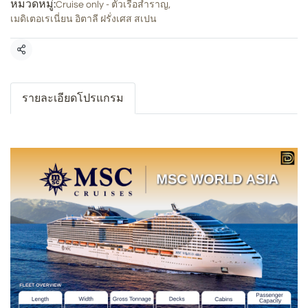
หมวดหมู่:
Cruise only - ตั๋วเรือสำราญ
,
เมดิเตอเรเนี่ยน อิตาลี ฝรั่งเศส สเปน
แชร์
รายละเอียดโปรแกรม