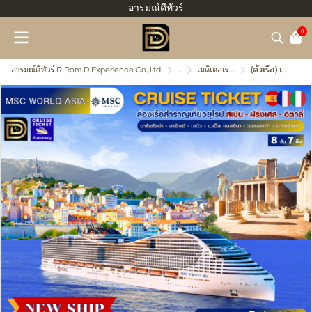
อารมณ์ดีทัวร์
0
อารมณ์ดีทัวร์ R Rom D Experience Co.,Ltd.
...
เมดิเตอเรเนี่ยน อิตาลี ฝรั่งเศส สเปน
(ตั๋วเรือ) เม.ย. - ต.ค. 2570 ล่องเรือสำราญยุโรป 8 วัน 7 คืน - MSC World Asia