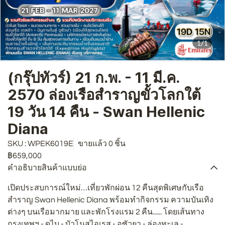
1/1
(กรุ๊ปทัวร์) 21 ก.พ. - 11 มี.ค.
2570 ล่องเรือสำราญขั้วโลกใต้
19 วัน 14 คืน - Swan Hellenic
Diana
SKU : WPEK6019E
ขายแล้ว 0 ชิ้น
฿659,000
คำอธิบายสินค้าแบบย่อ
เปิดประสบการณ์ใหม่…เที่ยวพักผ่อน 12 คืนสุดพิเศษกับเรือ
สำราญ Swan Hellenic Diana พร้อมทำกิจกรรม ความบันเทิง
ต่างๆ บนเรือมากมาย และพักโรงแรม 2 คืน...... โดยเส้นทาง
กรุงเทพฯ - ดูไบ - บัวโนสไอเรส - อูซัวยา - ล่องทะเล -