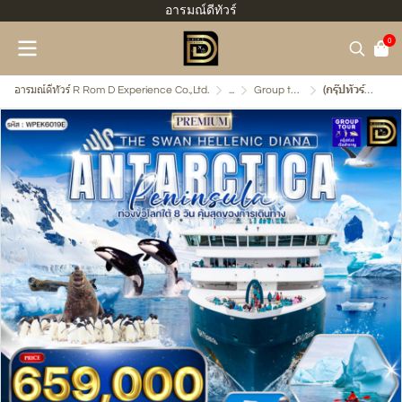
อารมณ์ดีทัวร์
0
อารมณ์ดีทัวร์ R Rom D Experience Co.,Ltd.
...
Group tour - กรุ๊ปทัวร์เรือสำราญ
(กรุ๊ปทัวร์) 21 ก.พ. - 11 มี.ค. 2570 ล่องเรือสำราญขั้วโลกใต้ 19 วัน 14 คืน - Swan Hellenic Diana