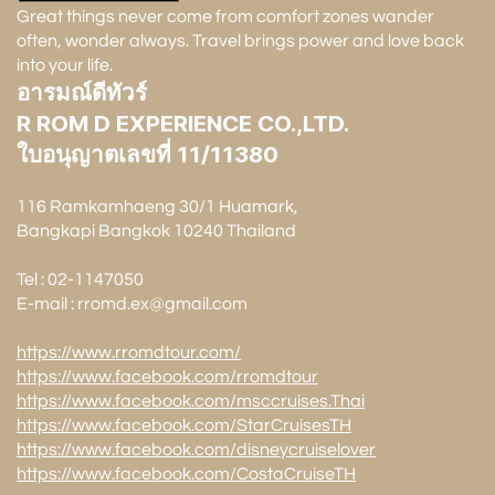
Great things never come from comfort zones wander
often, wonder always. Travel brings power and love back
into your life.
อารมณ์ดีทัวร์
R ROM D EXPERIENCE CO.,LTD.
ใบอนุญาตเลขที่ 11/11380
116 Ramkamhaeng 30/1 Huamark,
Bangkapi Bangkok 10240 Thailand
Tel : 02-1147050
E-mail : rromd.ex@gmail.com
https://www.rromdtour.com/
https://www.facebook.com/rromdtour
https://www.facebook.com/msccruises.Thai
https://www.facebook.com/StarCruisesTH
https://www.facebook.com/disneycruiselover
https://www.facebook.com/CostaCruiseTH