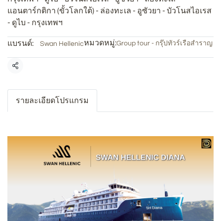
แอนตาร์กติกา (ขั้วโลกใต้) - ล่องทะเล - อูซัวยา - บัวโนสไอเรส
- ดูไบ - กรุงเทพฯ
หมวดหมู่:
แบรนด์:
Group tour - กรุ๊ปทัวร์เรือสำราญ
Swan Hellenic
แชร์
รายละเอียดโปรแกรม