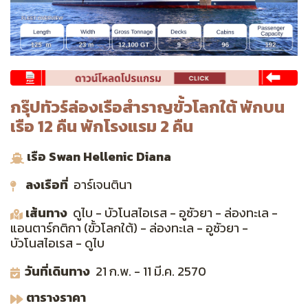
กรุ๊ปทัวร์ล่องเรือสำราญขั้วโลกใต้ พักบน
เรือ 12 คืน พักโรงแรม 2 คืน
เรือ Swan Hellenic Diana
ลงเรือที่
อาร์เจนตินา
เส้นทาง
ดูไบ - บัวโนสไอเรส - อูซัวยา - ล่องทะเล -
แอนตาร์กติกา (ขั้วโลกใต้) - ล่องทะเล - อูซัวยา -
บัวโนสไอเรส - ดูไบ
วันที่เดินทาง
21 ก.พ. - 11 มี.ค. 2570
ตารางราคา