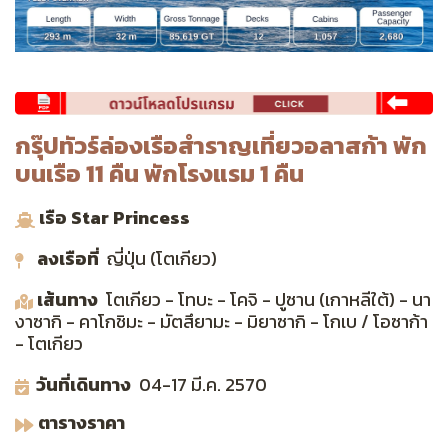
กรุ๊ปทัวร์ล่องเรือสำราญเที่ยวอลาสก้า พัก
บนเรือ 11 คืน พักโรงแรม 1 คืน
เรือ Star Princess
ลงเรือที่
ญี่ปุ่น (โตเกียว)
เส้นทาง
โตเกียว - โทบะ - โคจิ - ปูซาน (เกาหลีใต้) - นา
งาซากิ - คาโกชิมะ - มัตสึยามะ - มิยาซากิ - โกเบ / โอซาก้า
- โตเกียว
วันที่เดินทาง
04-17 มี.ค. 2570
ตารางราคา