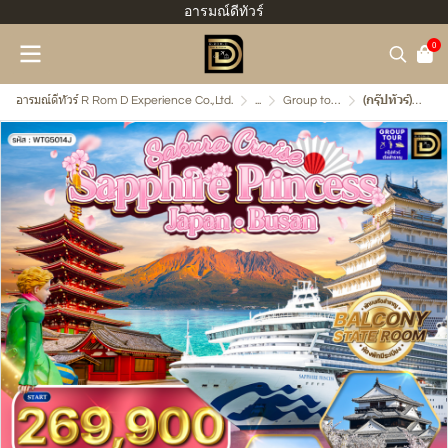
อารมณ์ดีทัวร์
0
อารมณ์ดีทัวร์ R Rom D Experience Co.,Ltd.
...
Group tour - กรุ๊ปทัวร์เรือสำราญ
(กรุ๊ปทัวร์) 04-17 มี.ค. 2570 ล่องเรือสำราญ ญี่ปุ่น - ปูซาน 14 วัน 12 คืน - Sapphire Princess