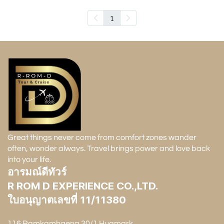
1
Great things never come from comfort zones wander
often, wonder always. Travel brings power and love back
into your life.
อารมณ์ดีทัวร์
R ROM D EXPERIENCE CO.,LTD.
ใบอนุญาตเลขที่ 11/11380
116 Ramkamhaeng 30/1 Huamark,