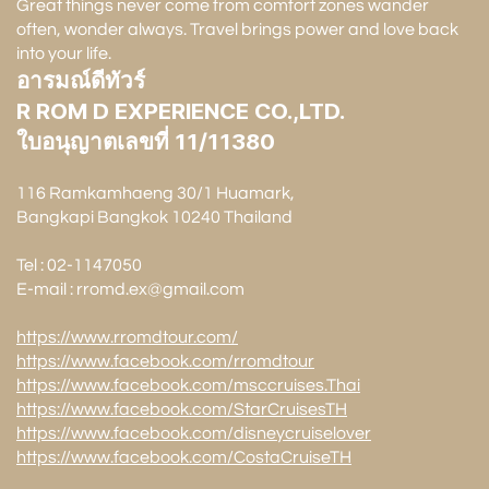
Great things never come from comfort zones wander
often, wonder always. Travel brings power and love back
into your life.
อารมณ์ดีทัวร์
R ROM D EXPERIENCE CO.,LTD.
ใบอนุญาตเลขที่ 11/11380
116 Ramkamhaeng 30/1 Huamark,
Bangkapi Bangkok 10240 Thailand
Tel : 02-1147050
E-mail : rromd.ex@gmail.com
https://www.rromdtour.com/
https://www.facebook.com/rromdtour
https://www.facebook.com/msccruises.Thai
https://www.facebook.com/StarCruisesTH
https://www.facebook.com/disneycruiselover
https://www.facebook.com/CostaCruiseTH