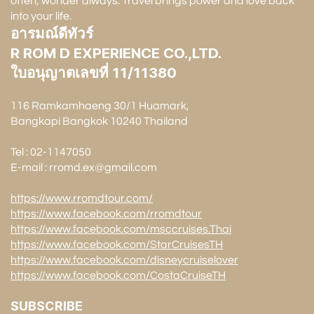
often, wonder always. Travel brings power and love back
into your life.
อารมณ์ดีทัวร์
R ROM D EXPERIENCE CO.,LTD.
ใบอนุญาตเลขที่ 11/11380
116 Ramkamhaeng 30/1 Huamark,
Bangkapi Bangkok 10240 Thailand
Tel : 02-1147050
E-mail : rromd.ex@gmail.com
https://www.rromdtour.com/
https://www.facebook.com/rromdtour
https://www.facebook.com/msccruises.Thai
https://www.facebook.com/StarCruisesTH
https://www.facebook.com/disneycruiselover
https://www.facebook.com/CostaCruiseTH
SUBSCRIBE