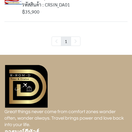
รหัสสินค้า : CRSIN_DA01
฿35,900
1
Great things never come from comfort zones wander
often, wonder always. Travel brings power and love back
into your life.
อารมณ์ดีทัวร์