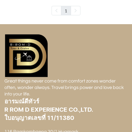
1
Great things never come from comfort zones wander
often, wonder always. Travel brings power and love back
into your life.
อารมณ์ดีทัวร์
R ROM D EXPERIENCE CO.,LTD.
ใบอนุญาตเลขที่ 11/11380
116 Ramkamhaeng 30/1 Huamark,