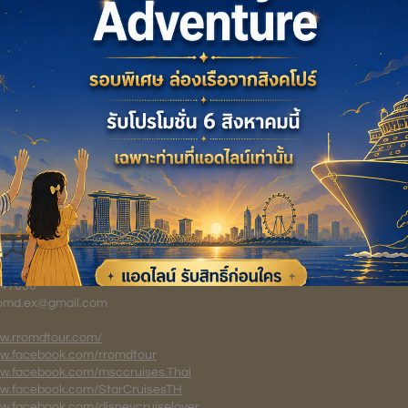
1
ทัวร์
D EXPERIENCE CO.,LTD.
ตเลขที่ 11/11380
amhaeng 30/1 Huamark,
Bangkok 10240 Thailand
1147050
rromd.ex@gmail.com
ww.rromdtour.com/
ww.facebook.com/rromdtour
ww.facebook.com/msccruises.Thai
ww.facebook.com/StarCruisesTH
ww.facebook.com/disneycruiselover