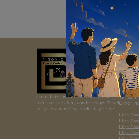
อารมณ์ดี
R ROM 
ใบอนุญา
116 Ramk
Bangkapi 
Great things never come from comfort
Tel : 02-
zones wander often, wonder always. Travel
E-mail : 
brings power and love back into your life.
https://w
https://w
https://w
https://w
https://w