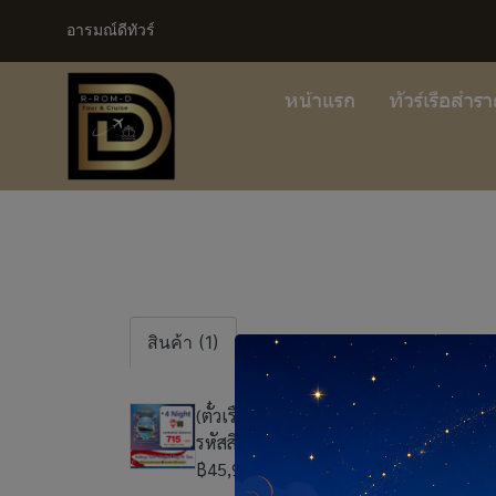
อารมณ์ดีทัวร์
หน้าแรก
ทัวร์เรือสำร
สินค้า (1)
(ตั๋วเรือ) พ.ค. 69 - ส.ค.70 ล่องเรือเส้นท
รหัสสินค้า : CRSIN_DA02
฿45,900