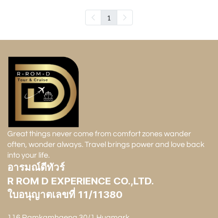
1
Great things never come from comfort zones wander
often, wonder always. Travel brings power and love back
into your life.
อารมณ์ดีทัวร์
R ROM D EXPERIENCE CO.,LTD.
ใบอนุญาตเลขที่ 11/11380
116 Ramkamhaeng 30/1 Huamark,