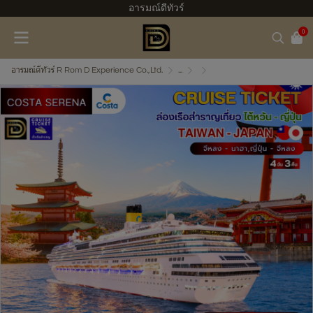
อารมณ์ดีทัวร์
0
อารมณ์ดีทัวร์ R Rom D Experience Co.,Ltd.
...
ไต้หวัน-ญี่ปุ่น-จีน-เกาหลี
(ตั๋วเรือ) กรกฎาคม 2569 ล่อ