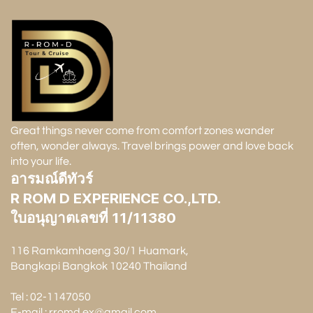
Great things never come from comfort zones wander
often, wonder always. Travel brings power and love back
into your life.
อารมณ์ดีทัวร์
R ROM D EXPERIENCE CO.,LTD.
ใบอนุญาตเลขที่ 11/11380
116 Ramkamhaeng 30/1 Huamark,
Bangkapi Bangkok 10240 Thailand
Tel : 02-1147050
E-mail : rromd.ex@gmail.com