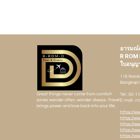
อารมณ์ดี
R ROM 
ใบอนุญา
116 Ramk
Bangkapi 
Great things never come from comfort
Tel : 02-
zones wander often, wonder always. Travel
E-mail : 
brings power and love back into your life.
https://w
https://w
https://w
https://w
https://w