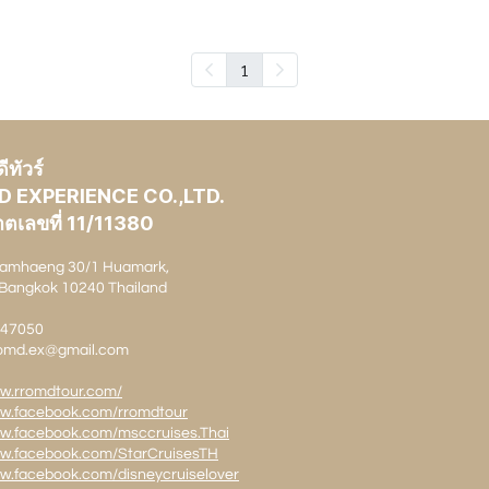
1
ทัวร์
D EXPERIENCE CO.,LTD.
ตเลขที่ 11/11380
amhaeng 30/1 Huamark,
Bangkok 10240 Thailand
1147050
rromd.ex@gmail.com
ww.rromdtour.com/
ww.facebook.com/rromdtour
ww.facebook.com/msccruises.Thai
ww.facebook.com/StarCruisesTH
ww.facebook.com/disneycruiselover