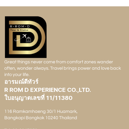
Great things never come from comfort zones wander
often, wonder always. Travel brings power and love back
into your life.
อารมณ์ดีทัวร์
R ROM D EXPERIENCE CO.,LTD.
ใบอนุญาตเลขที่ 11/11380
116 Ramkamhaeng 30/1 Huamark,
Bangkapi Bangkok 10240 Thailand