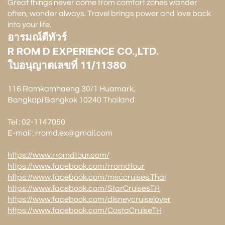
Great things never come from comfort zones wander
often, wonder always. Travel brings power and love back
into your life.
อารมณ์ดีทัวร์
R ROM D EXPERIENCE CO.,LTD.
ใบอนุญาตเลขที่ 11/11380
116 Ramkamhaeng 30/1 Huamark,
Bangkapi Bangkok 10240 Thailand
Tel : 02-1147050
E-mail : rromd.ex@gmail.com
https://www.rromdtour.com/
https://www.facebook.com/rromdtour
https://www.facebook.com/msccruises.Thai
https://www.facebook.com/StarCruisesTH
https://www.facebook.com/disneycruiselover
https://www.facebook.com/CostaCruiseTH