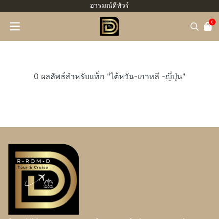
อารมณ์ดีทัวร์
0
0 ผลลัพธ์สำหรับแท็ก "ไต้หวัน-เกาหลี -ญี่ปุ่น"